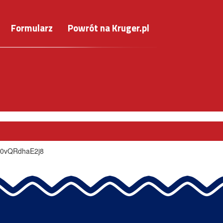
Formularz
Powrót na Kruger.pl
?v=0vQRdhaE2j8