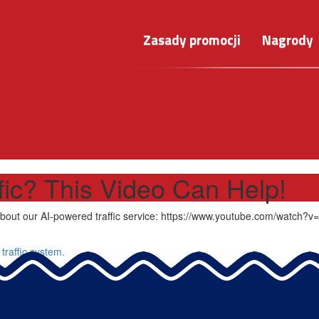
Zasady promocji
Nagrody
ffic? This Video Can Help!
 about our AI-powered traffic service: https://www.youtube.com/watch
 traffic system.